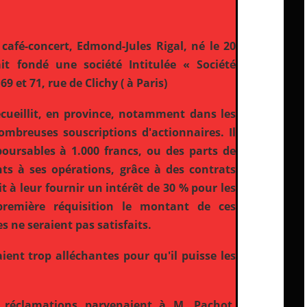
 café-concert, Edmond-Jules Rigal, né le 20
it fondé une société Intitulée « Société
et 71, rue de Clichy ( à Paris)
ecueillit, en province, notamment dans les
ombreuses souscriptions d'actionnaires. Il
oursables à 1.000 francs, ou des parts de
ents à ses opérations, grâce à des contrats
it à leur fournir un intérêt de 30 % pour les
remière réquisition le montant de ces
s ne seraient pas satisfaits.
ient trop alléchantes pour qu'il puisse les
réclamations parvenaient à M. Pachot,