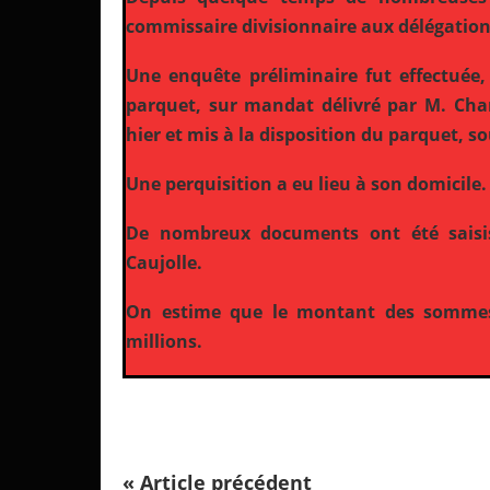
commissaire divisionnaire aux délégations
Une enquête préliminaire fut effectuée,
parquet, sur mandat délivré par M. Charr
hier et mis à la disposition du parquet, so
Une perquisition a eu lieu à son domicile.
De nombreux documents ont été saisi
Caujolle.
On estime que le montant des sommes r
millions.
« Article précédent