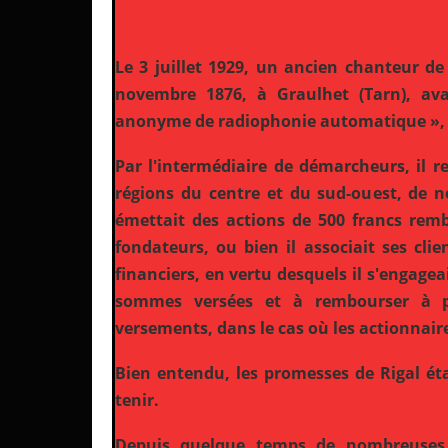
Le 3 juillet 1929, un ancien chanteur de
novembre 1876, à Graulhet (Tarn), ava
anonyme de radiophonie automatique », 69 
Par l'intermédiaire de démarcheurs, il r
régions du centre et du sud-ouest, de n
émettait des actions de 500 francs remb
fondateurs, ou bien il associait ses cli
financiers, en vertu desquels il s'engagea
sommes versées et à rembourser à p
versements, dans le cas où les actionnaire
Bien entendu, les promesses de Rigal éta
tenir.
Depuis quelque temps de nombreuses 