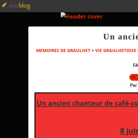
Un anci
MEMOIRES DE GRAULHET
>
VIE GRAULHETOISE
FA
21.
Par
Un ancien chanteur de café-co
8 jui