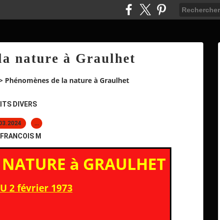
a nature à Graulhet
>
Phénomènes de la nature à Graulhet
ITS DIVERS
03.2024
…
 FRANCOIS M
 NATURE à GRAULHET
 2 février 1973