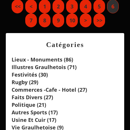
<<
<
1
2
3
4
5
6
7
8
9
10
20
30
>
>>
Catégories
Lieux - Monuments
(86)
Illustres Graulhetois
(71)
Festivités
(30)
Rugby
(29)
Commerces -cafe - Hotel
(27)
Faits Divers
(27)
Politique
(21)
Autres Sports
(17)
Usine Et Cuir
(17)
Vie Graulhetoise
(9)