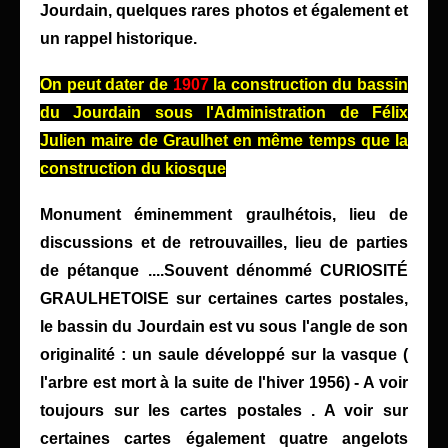
Jourdain, quelques rares photos et également et
un rappel historique.
On peut dater de
1907
la construction du bassin
du Jourdain sous l'Administration de Félix
Julien maire de Graulhet en même temps que la
construction du kiosque
Monument éminemment graulhétois, lieu de
discussions et de retrouvailles, lieu de parties
de pétanque ....Souvent dénommé CURIOSITÉ
GRAULHETOISE sur certaines cartes postales,
le bassin du Jourdain est vu sous l'angle de son
originalité : un saule développé sur la vasque (
l'arbre est mort à la suite de l'hiver 1956) - A voir
toujours sur les cartes postales . A voir sur
certaines cartes également quatre angelots