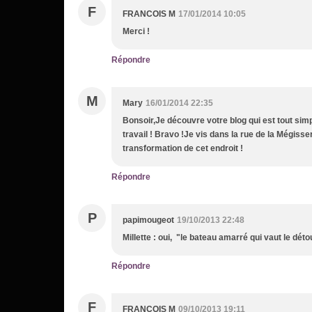
F
FRANCOIS M
17/01/2014 10:05
Merci !
Répondre
M
Mary
16/01/2014 22:35
Bonsoir,Je découvre votre blog qui est tout sim
travail ! Bravo !Je vis dans la rue de la Mégisser
transformation de cet endroit !
Répondre
P
papimougeot
19/10/2013 22:48
Millette : oui, "le bateau amarré qui vaut le déto
Répondre
F
FRANCOIS M
09/10/2013 19:11