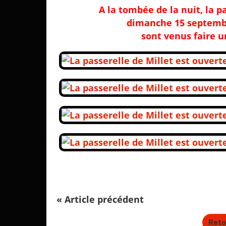
A la tombée de la nuit, la p
dimanche 15 septemb
sont venus faire un
« Article précédent
Reto