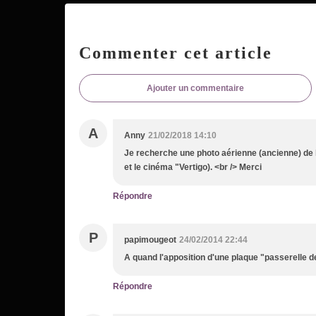
Commenter cet article
Ajouter un commentaire
A
Anny
21/02/2018 14:10
Je recherche une photo aérienne (ancienne) de la
et le cinéma "Vertigo). <br /> Merci
Répondre
P
papimougeot
24/02/2014 22:44
A quand l'apposition d'une plaque "passerelle de l
Répondre