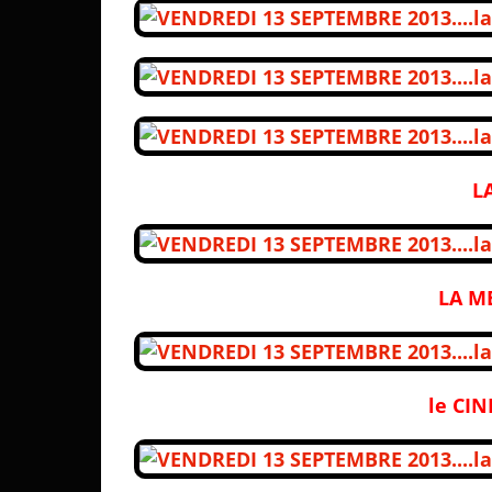
L
LA M
le CI