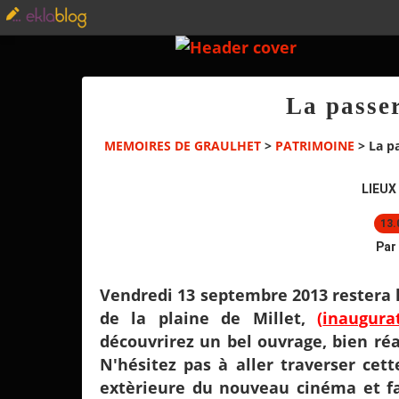
La passer
MEMOIRES DE GRAULHET
>
PATRIMOINE
>
La pa
LIEUX
13.
Par
Vendredi 13 septembre 2013 restera l
de la plaine de Millet,
(
inaugura
découvrirez un bel ouvrage, bien réal
N'hésitez pas à aller traverser cett
extèrieure du nouveau cinéma et fa