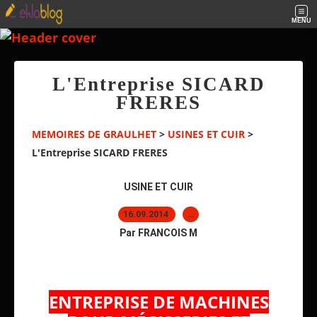
MENU
L'Entreprise SICARD
FRERES
MEMOIRES DE GRAULHET
>
USINES ET CUIR
>
L'Entreprise SICARD FRERES
USINE ET CUIR
16.09.2014
…
Par FRANCOIS M
ENTREPRISE DE MACHINES