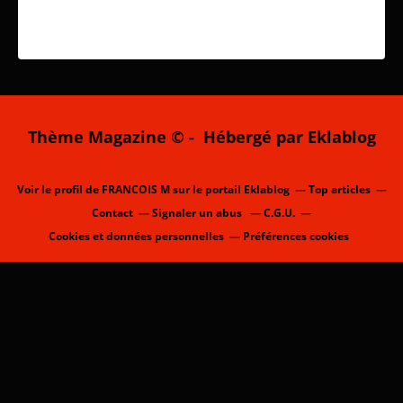
Thème Magazine © - Hébergé par
Eklablog
Voir le profil de
FRANCOIS M
sur le portail Eklablog
Top articles
Contact
Signaler un abus
C.G.U.
Cookies et données personnelles
Préférences cookies