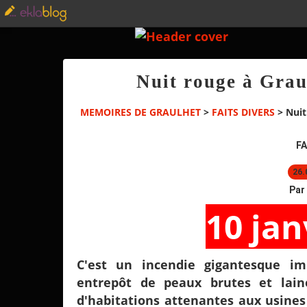
Nuit rouge à Grau
MEMOIRES DE GRAULHET
>
FAITS DIVERS
>
Nuit
FA
26.
Par
10 jan
C'est un incendie gigantesque im
entrepôt de peaux brutes et lai
d'habitations attenantes aux usines