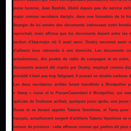
jeune homme, Jean Bastide, libéré depuis peu du service militai
major comme secrétaire dactylo, dans une formation de la fron
étranger de lui vendre des documents intéressant notre frontièr
reprochait, mais affirma que les documents étaient entre les
section d'état-major où il avait servi. Oustry reconnut avoir
d'ailleurs tous retrouvés à son domicile. Les documents co
antiaériennes, des postes de radio de campagne et en outre,
documents avaient été copiés par Oustry, employé comme dact
procédé n'était pas trop fatiguant. Il prenait un double carbone d
Les deux secrétaires arrêtés furent transférés à Montpellier 
« Vamp » russe et le PersanCependant à Montpellier, sur une
spéciale de Toulouse arrêtait, quelques jours après, une jeune
Russe et se faisant appeler Tatania Vassilesw, et Tania pour 
français, actuellement sergent d'artillerie Tatania Vassilesw se
rumeur de province - cette affreuse rumeur qui parfois dit plus qu