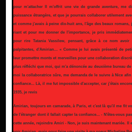
pour m'attacher Il m'offrit une vie de grande aventure, me dis
puissance étrangère, et que je pourrais collaborer utilement avec
et comme j'avais à peine dix-huit ans, l'âge des beaux romans, j
riant et pour me donner de l'importance, je pris immédiatem
pour rire Tatania Vassilew, pensant, grâce à ce nom avoir 
palpitantes, d'Amirian… « Comme je lui avais présenté de pet
leur promettre monts et merveilles pour une collaboration disc
plus réfléchi que moi, qui m'a dénoncée au deuxième bureau de
moi la collaboratrice sûre, me demanda de le suivre à Nice afin
confiance... Là, il me fut impossible d'accepter, car j'étais enco
1935, je revis
Amirian, toujours en camarade, à Paris, et c'est là qu'il me fit 
de l'étranger dont il fallait capter la confiance... - N'êtes-vous p
cette année, rejoindre Amiri - Non, je suis maintenant mariée. Il 
voir Amirian, mais pour faire une visite à ma soeur Micheline Bon