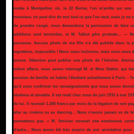
restée à Montpellier, où, le 22 février, l'on m'arrêta sur un
monsieur, on peut dire de moi tout ce que l'on veut, mais je ne v
de prendre congé, nous demandons la permission de faire u
additions sont terminées, et M. Talbot père proteste... —
personne. Aucune photo de ma fille n'a été publiée dans la
regrettons, impossible ! Nous nous inclinons, mais nous nous d
presse. Détective peut publier une photo de l’héroïne. Amiri
même affaire, nous avons interrogé M. et Mme Dattier, qui ti
pension de famille où habita l'étudiant actuellement à Paris. - S
qu'à vous confirmer les renseignements que nous avons donnés à
studieux et aimable. Il est resté chez nous de juin 1932 à mai 19
de lui. Il recevait 1.200 francs par mois de la légation de son pa
aller au cinéma ou au dancing… Nous n'avons jamais vu de fem
permettons pas. « M. Amirian recevait une nombreuse corr
d'autre... Nous avons été très surpris de son arrestation pour c