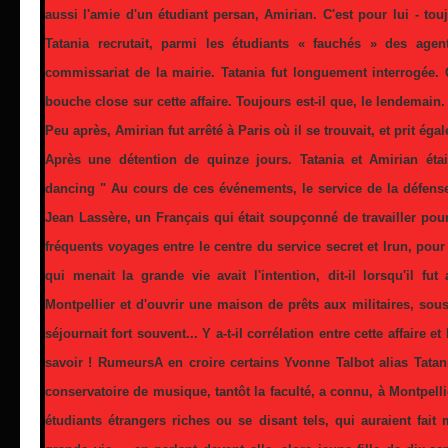
aussi l'amie d'un étudiant persan, Amirian. C'est pour
lui - to
Tatania recrutait, parmi les étudiants « fauchés » des age
commissariat de la mairie. Tatania fut longuement interrogée. Q
bouche close sur cette affaire. Toujours est-il que, le lendemain. T
Peu après, Amirian fut arrêté à Paris où il se trouvait, et prit éga
Après une détention de quinze jours. Tatania et Amirian étai
dancing " Au cours de ces événements, le service de la défense 
Jean Lassère, un Français qui était soupçonné de travailler pou
fréquents voyages entre le centre du service secret et Irun, po
qui menait la grande vie avait l'intention, dit-il lorsqu'il f
Montpellier et d'ouvrir une maison de prêts aux militaires, sous-o
séjournait fort souvent... Y a-t-il corrélation entre cette affaire 
savoir ! RumeursA en croire certains Yvonne Talbot alias Tatani
conservatoire de musique, tantôt la faculté, a connu, à Montpellie
étudiants étrangers riches ou se disant tels, qui auraient fait 