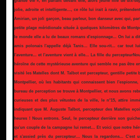
grande vie », en parlant devant elle, alors jeune fille de dix-se
jolie, adroite et intelligente…, ce rôle lui irait à ravir, prétende
Amirian, un joli garçon, beau parleur, bon danseur avec qui, parf
petite plage méridionale située à quelques kilomètres de Montp
le monde elle a lu de beaux romans d'espionnage... On lui a dit
amis polonais l'appelle déjà Tanis… Elle sou-rit... car tout lui 
l'aventure... et l'aventure vient à elle... La fille du percepteur
héroïne de cette mystérieuse aventure qui semble ne pas être e
visité les Matelles dont M. Talbot est percepteur, gentille petite
Montpellier, où les habitants qui connaissent bien l'espionne, 
bureau de perception se trouve à Montpellier, et nous avons r
curieuses et des plus vétustes de la ville, le n°15, attire im
indiquant que M. Auguste Talbot, percepteur des Matelles eço
heures ! Nous entrons. Seul, le percepteur derrière son guiche
qu'un couple de la campagne lui remet… Et voici que notre hé
et s'assied près du percepteur… Nous la regardons... C'est 