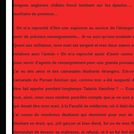
longues anglaises châtain foncé tombant sur les épaules…, l'
auxiliaire de province…
- On m'a reproché d'être une espionne au service de l'étranger 
avoir de précieux renseignements... Je ne suis qu'une modeste
Quant aux militaires, mon mari est sergent et mes deux sœurs s
relations avec l'armée « On m'a reproché aussi d'avoir connu
pour servir d'agents de renseignement pour une grande puissanc
j'ai eu des amis et des camarades étudiants étrangers. Est-ce
camarade du Persan Amirian qui, comme moi a été suspecté d
êtes fait appeler pendant longtemps Tatania Vassilew ? — Exact
tout, ainsi, vous vous rendrez peut-être compte que je ne suis p
qui devait être mon mari, à la Faculté de médecine, où il était ét
j'ai connu de nombreux étudiants qui devinrent pour moi de 
étudiant en droit, qui, joli garçon et bien élevé, fut un de mes fl
demandait de devenir sa maîtresse, je refusai, et il en fut fort d